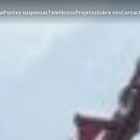
al
Pontes suspensas
Teleféricos
Projetos
Sobre nós
Contac