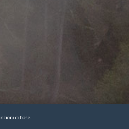
unzioni di base.