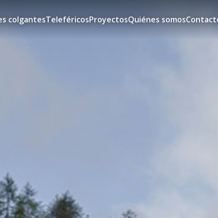
s colgantes
Teleféricos
Proyectos
Quiénes somos
Contact